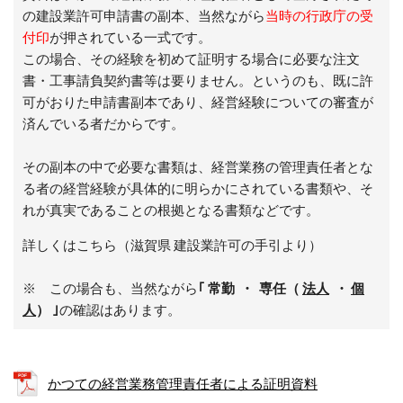
の
建設業許可申請書の副本
、
当然ながら
当時の行政庁の受
付印
が押されている一式です。
この場合、その経験を初めて証明する場合に必要な注文
書・工事請負契約書等は要りません。というのも、既に許
可がおりた申請書副本であり、経営経験についての審査が
済んでいる者だからです。
その副本の中で必要な書類は、経営業務の管理責任者とな
る者の経営経験が具体的に明らかにされている書類や、そ
れが真実であることの根拠となる書類などです。
詳しくはこちら（滋賀県 建設業許可の手引より）
※ この場合も、当然ながら
｢ 常勤 ・
専任（
法人
・
個
人
） ｣
の確認はあります。
かつての経営業務管理責任者による証明資料