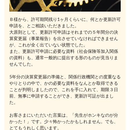
Ｂ様から、許可期間残り1ヶ月くらいに、何とか更新許可
申請を、とご相談いただきました。
大原則として、更新許可申請はそれまでの５年間分の決
算変更届（事業報告）を出させていなければできません
が、これが全く出ていない状態でした。
また、更新許可申請に必要な資料（社会保険等加入関係
の資料）も、通常一般的に提出する形のものが見当りま
せんでした。
5年分の決算変更届の準備と、関係行政機関との度重なる
やりとりの中で、かの必要な資料をなんとか取得できる
ことが判明しましたので、これを手に入れて、期限３日
前、無事に申請することができ、更新許可証が出まし
た。
お客さまにいただいた言葉は、「先生がホンキなのが分
かった！」です。少々怖かったかもしれません。でも、
とてもうれしく思います。