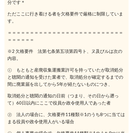
分です
＊
ただここに行き着ける者を欠格要件で厳格に制限していま
す。
＝＝＝＝＝＝＝＝＝＝＝＝＝＝＝＝＝＝＝＝＝＝＝＝＝＝
＝＝＝＝＝＝
※2 欠格要件 法第七条第五項第四号ト、ヌ及びルは次の
内容。
㋣
もともと産廃収集運搬業許可を持っていたが取消処分
と聴聞の通知を受けた業者で、取消処分が確定するまでの
間に廃業届を出してから5年が経たないものにつき、
取消処分と聴聞の通知の日前（つまり、その日から遡っ
て）60日以内にここで役員か政令使用人であった者
㋦
法人の場合に、欠格要件11種類※1のうち8つに当ては
まる役員や政令使用人がいる場合