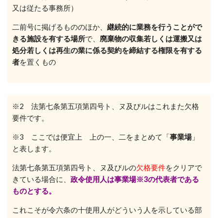
又は従たる事務所）
二前号に掲げるもののほか、
継続的に業務を行うことがで
きる施設を有する場所
で、
廃棄物の収集若しくは運搬又は
処分若しくは再生の業に係る契約を締結する権限を有する
者
を置くもの
※2 法第七条第五項第四号ト、ヌ及びルはこれまた欠格
要件です。
※3 ここでは便宜上 上の一、二をまとめて「
事業場
」
と表します。
法第七条第五項第四号ト、ヌ及びルの
欠格要件
をクリアで
きている場合に、
政令使用人は事業場※3の代表者である
ものとする。
これこそが令六条の十使用人がどういう人を示している部