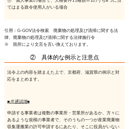
㋸
個人事業の場合で、欠格要件11種類※1のうち8つに当
てはまる政令使用人がいる場合
引用：G-GOV法令検索 廃棄物の処理及び清掃に関する法
律、廃棄物の処理及び清掃に関する法律施行令
※ 箇所により文言を言い換えております。
② 具体的な例示と注意点
法令上の内容を踏まえた上で、京都府、滋賀県の例示と対
応をまとめます。
■共通認識■
申請する事業者は複数の事業所・営業所があるか、方々に
あるような規模の事業者で、
そのうちの一つが産業廃棄物
収集運搬業の許可申請するにあたり、そこに役員がいない